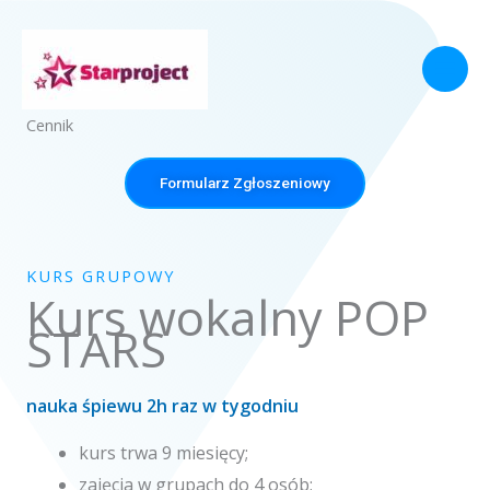
Przejdź
do
treści
Cennik
Formularz Zgłoszeniowy
KURS GRUPOWY
Kurs wokalny POP
STARS
nauka śpiewu 2h raz w tygodniu
kurs trwa 9 miesięcy;
zajęcia w grupach do 4 osób;