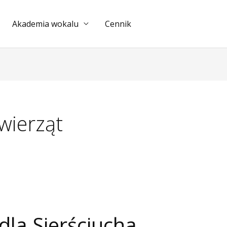
Akademia wokalu
Cennik
wierząt
dla Sierściucha