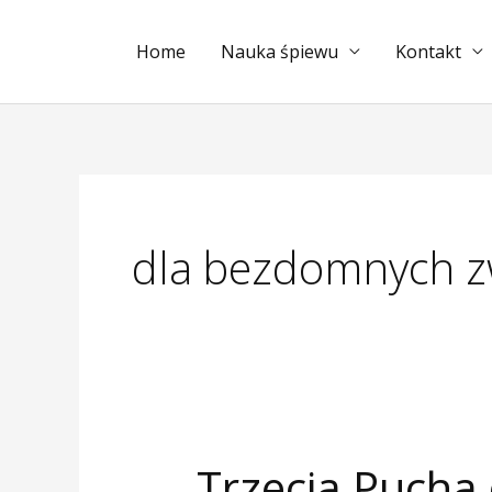
Przejdź
do
Home
Nauka śpiewu
Kontakt
treści
dla bezdomnych z
Trzecia Pucha 
Trzecia