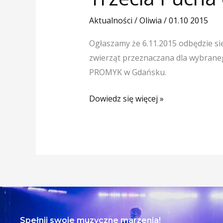
Pucha
dla
Aktualności
/
Oliwia
/
01.10 2015
Sierściucha
Ogłaszamy że 6.11.2015 odbędzie się 
zwierząt przeznaczana dla wybraneg
PROMYK w Gdańsku.
Dowiedz się więcej »
Spełnij swoje muzyczne marzenia!