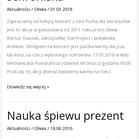
rzecz
Aktualności
/
Oliwia
/
01.03 2018
schroniska
Zapraszamy na kolejny koncert z serii Pucha dla Sierściucha!
Jest to akcja organizowana od 2011 roku przez Oliwię
Bartuś-Staszak, założycielkę StarProject i wokalistkę
Arshenic. Wstępem na koncert jest puszka karmy dla psa,
lub kota, na rzecz wybranego schroniska. 17.03.2018 w klub
Mechaniczna Pomarańcza (Gdańsk Wrzeszcz) godzina 18.00
Podczas tej akcji zbierać będziemy karmę na rzecz
Dowiedz się więcej »
Nauka śpiewu prezent
Nauka
śpiewu
Aktualności
/
Oliwia
/
18.06 2016
prezent