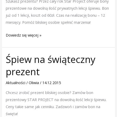
Szukasz prezentu? Przez cały rok Star Project oferuje bony
prezentowe na dowolną ilość prywatnych lekcji śpiewu. Bon
już od 1 lekcji, koszt od 60zł. Czas na realizację bonu – 12
miesięcy. Pomóż bliskiej osobie spełnić marzenia!
Dowiedz się więcej »
Śpiew na świąteczny
Śpiew
na
prezent
świąteczny
prezent
Aktualności
/
Oliwia
/
14.12 2015
Chcesz zrobić prezent bliskiej osobie? Zamów bon
prezentowy STAR PROJECT na dowolną ilość lekcji śpiewu.
Ceny takie same jak cenniku. Zadzwoń i zamów bon na
święta!