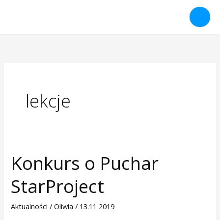
Przejdź
do
treści
lekcje
Konkurs o Puchar
Konkurs
o
StarProject
Puchar
StarProject
Aktualności
/
Oliwia
/
13.11 2019