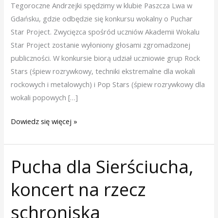
Tegoroczne Andrzejki spędzimy w klubie Paszcza Lwa w
Gdańsku, gdzie odbędzie się konkursu wokalny o Puchar
Star Project. Zwycięzca spośród uczniów Akademii Wokalu
Star Project zostanie wyłoniony głosami zgromadzonej
publiczności. W konkursie biorą udział uczniowie grup Rock
Stars (śpiew rozrywkowy, techniki ekstremalne dla wokali
rockowych i metalowych) i Pop Stars (śpiew rozrywkowy dla
wokali popowych […]
Dowiedz się więcej »
Pucha dla Sierściucha,
Pucha
dla
koncert na rzecz
Sierściucha,
koncert
schroniska
na