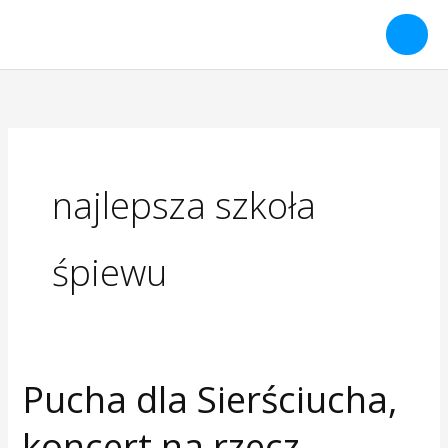
Przejdź
do
treści
najlepsza szkoła
śpiewu
Pucha dla Sierściucha,
Pucha
dla
koncert na rzecz
Sierściucha,