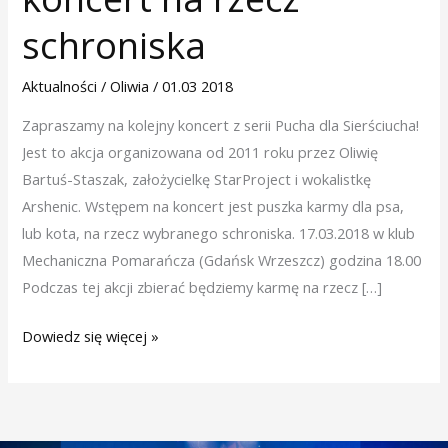
koncert
schroniska
na
rzecz
Aktualności
/
Oliwia
/
01.03 2018
schroniska
Zapraszamy na kolejny koncert z serii Pucha dla Sierściucha!
Jest to akcja organizowana od 2011 roku przez Oliwię
Bartuś-Staszak, założycielkę StarProject i wokalistkę
Arshenic. Wstępem na koncert jest puszka karmy dla psa,
lub kota, na rzecz wybranego schroniska. 17.03.2018 w klub
Mechaniczna Pomarańcza (Gdańsk Wrzeszcz) godzina 18.00
Podczas tej akcji zbierać będziemy karmę na rzecz […]
Dowiedz się więcej »