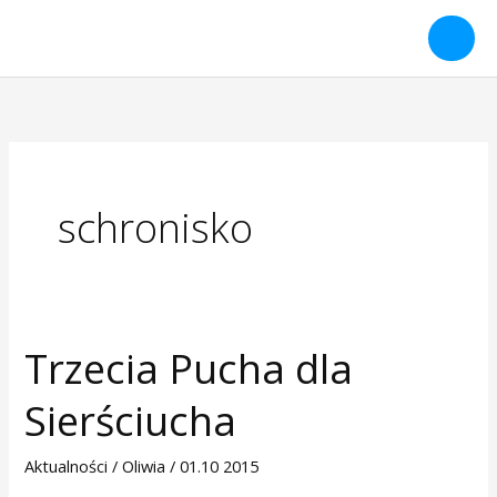
Przejdź
do
treści
schronisko
Trzecia Pucha dla
Trzecia
Pucha
Sierściucha
dla
Sierściucha
Aktualności
/
Oliwia
/
01.10 2015