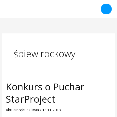
Przejdź
do
treści
śpiew rockowy
Konkurs o Puchar
Konkurs
o
StarProject
Puchar
StarProject
Aktualności
/
Oliwia
/
13.11 2019