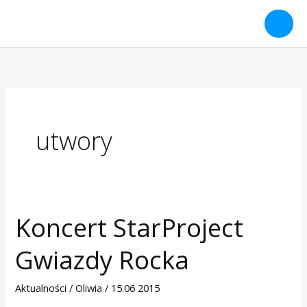
Przejdź
do
treści
utwory
Koncert StarProject
Koncert
StarProject
Gwiazdy Rocka
Gwiazdy
Rocka
Aktualności
/
Oliwia
/
15.06 2015