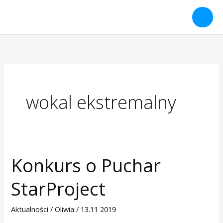
Przejdź
do
treści
wokal ekstremalny
Konkurs o Puchar
Konkurs
o
StarProject
Puchar
StarProject
Aktualności
/
Oliwia
/
13.11 2019