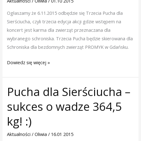
Aktualności
/
Oliwia
/
01.10 2015
Ogłaszamy że 6.11.2015 odbędzie się Trzecia Pucha dla
Sierściucha, czyli trzecia edycja akcji gdzie wstępem na
koncert jest karma dla zwierząt przeznaczana dla
wybranego schroniska. Trzecia Pucha będzie skierowana dla
Schroniska dla bezdomnych zwierząt PROMYK w Gdańsku.
Dowiedz się więcej »
Pucha dla Sierściucha –
Pucha
dla
sukces o wadze 364,5
Sierściucha
–
kg! :)
sukces
o
Aktualności
/
Oliwia
/
16.01 2015
wadze