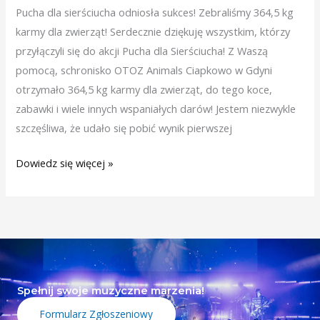
Pucha dla sierściucha odniosła sukces! Zebraliśmy 364,5 kg
364,5
karmy dla zwierząt! Serdecznie dziękuję wszystkim, którzy
kg!
przyłączyli się do akcji Pucha dla Sierściucha! Z Waszą
:)
pomocą, schronisko OTOZ Animals Ciapkowo w Gdyni
otrzymało 364,5 kg karmy dla zwierząt, do tego koce,
zabawki i wiele innych wspaniałych darów! Jestem niezwykle
szczęśliwa, że udało się pobić wynik pierwszej
Dowiedz się więcej »
Spełnij swoje muzyczne marzenia!
Formularz Zgłoszeniowy