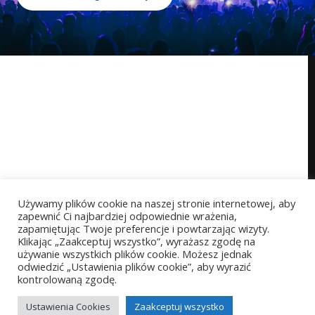
Używamy plików cookie na naszej stronie internetowej, aby
zapewnić Ci najbardziej odpowiednie wrażenia,
zapamiętując Twoje preferencje i powtarzając wizyty.
Klikając „Zaakceptuj wszystko”, wyrażasz zgodę na
używanie wszystkich plików cookie. Możesz jednak
odwiedzić „Ustawienia plików cookie”, aby wyrazić
kontrolowaną zgodę.
Copyright © 2026 StarProject akademia wokalu
Powered by StarProject akademia wokalu
Ustawienia Cookies
Zaakceptuj wszystko