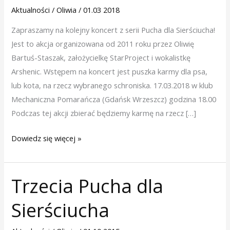
rzecz
Aktualności
/
Oliwia
/
01.03 2018
schroniska
Zapraszamy na kolejny koncert z serii Pucha dla Sierściucha!
Jest to akcja organizowana od 2011 roku przez Oliwię
Bartuś-Staszak, założycielkę StarProject i wokalistkę
Arshenic. Wstępem na koncert jest puszka karmy dla psa,
lub kota, na rzecz wybranego schroniska. 17.03.2018 w klub
Mechaniczna Pomarańcza (Gdańsk Wrzeszcz) godzina 18.00
Podczas tej akcji zbierać będziemy karmę na rzecz […]
Dowiedz się więcej »
Trzecia Pucha dla
Trzecia
Pucha
Sierściucha
dla
Sierściucha