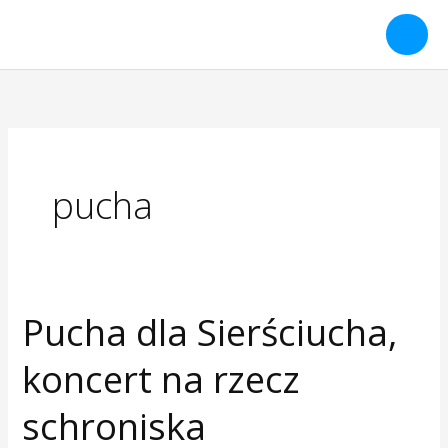
Przejdź
do
treści
pucha
Pucha dla Sierściucha,
Pucha
dla
koncert na rzecz
Sierściucha,
koncert
schroniska
na