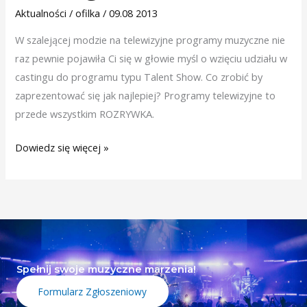
–
Aktualności
/
ofilka
/
09.08 2013
czyli
W szalejącej modzie na telewizyjne programy muzyczne nie
udział
raz pewnie pojawiła Ci się w głowie myśl o wzięciu udziału w
w
castingu do programu typu Talent Show. Co zrobić by
castingu.
zaprezentować się jak najlepiej? Programy telewizyjne to
przede wszystkim ROZRYWKA.
Dowiedz się więcej »
Spełnij swoje muzyczne marzenia!
Formularz Zgłoszeniowy