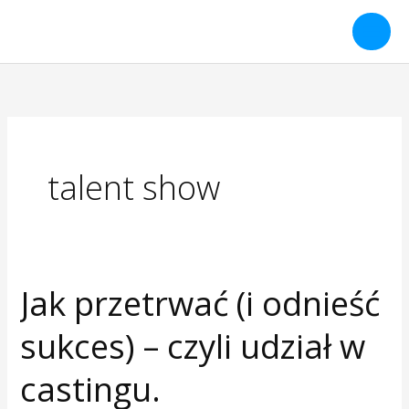
Przejdź
do
treści
talent show
Jak przetrwać (i odnieść
Jak
przetrwać
sukces) – czyli udział w
(i
odnieść
castingu.
sukces)