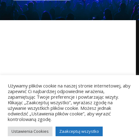
Używamy plików cookie na naszej stronie internetowej, aby
zapewnić Ci najbardziej odpowiednie wrażenia,
zapamiętując Twoje preferencje i powtarzając wizyty.
Klikając „Zaakceptuj wszystko”, wyrażasz zgodę na
używanie wszystkich plików cookie. Możesz jednak
odwiedzić „Ustawienia plików cookie”, aby wyrazić
kontrolowaną zgodę.
Copyright © 2026 StarProject akademia wokalu
Powered by StarProject akademia wokalu
Ustawienia Cookies
Zaakceptuj wszystko