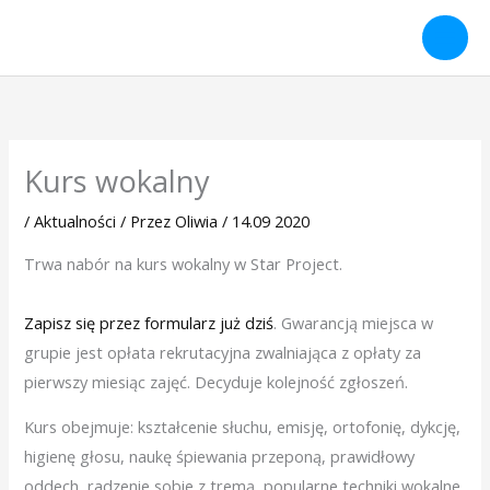
Przejdź
do
treści
Kurs wokalny
/
Aktualności
/ Przez
Oliwia
/
14.09 2020
Trwa nabór na kurs wokalny w Star Project.
Zapisz się przez formularz już dziś
. Gwarancją miejsca w
grupie jest opłata rekrutacyjna zwalniająca z opłaty za
pierwszy miesiąc zajęć. Decyduje kolejność zgłoszeń.
Kurs obejmuje: kształcenie słuchu, emisję, ortofonię, dykcję,
higienę głosu, naukę śpiewania przeponą, prawidłowy
oddech, radzenie sobie z tremą, popularne techniki wokalne