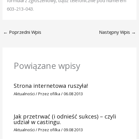
formularz zgłoszeniowy, bądź telefonicznie pod numerem
603-213-043.
←
Poprzedni Wpis
Następny Wpis
→
Powiązane wpisy
Strona internetowa ruszyła!
Aktualności
/ Przez
ofilka
/
06.08 2013
Jak przetrwać (i odnieść sukces) – czyli
udział w castingu.
Aktualności
/ Przez
ofilka
/
09.08 2013