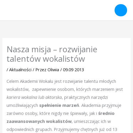
Przejdź
do
treści
Nasza misja – rozwijanie
talentów wokalistów
/
Aktualności
/ Przez
Oliwia
/
09.09 2013
Celem Akademii Wokalu jest rozwijanie talentu młodych
wokalistów, zapewnienie osobom, których marzeniem jest
kariera wokalna lub aktorska
, praktycznych narzędzi
umożliwiających
spełnienie marzeń
. Akademia przyjmuje
zarówno osoby, które nigdy nie śpiewały, jak i
średnio
zaawansowanych wokalistów
, umieszczając ich w
odpowiednich grupach. Przyjmujemy chętnych już od 13