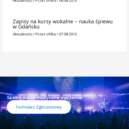
Aktualności
/ Przez
ofilka
/
06.08 2013
Zapisy na kursy wokalne – nauka śpiewu
w Gdańsku
Aktualności
/ Przez
ofilka
/
07.08 2013
Spełnij swoje muzyczne marzenia!
Formularz Zgłoszeniowy