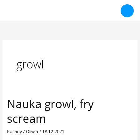
Przejdź
do
treści
growl
Nauka growl, fry
Nauka
growl,
scream
fry
scream
Porady
/
Oliwia
/
18.12 2021