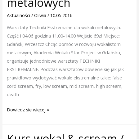
metalowych
Aktualności
/
Oliwia
/
10.05 2016
Warsztaty Techniki Ekstremalne dla wokali metalowych.
Część I 04.06 godzina 11.00-14.00 Wejście 69zł Miejsce:
Gdańsk, Wrzeszcz Chcąc pomóc w rozwoju wokalistom
metalowym, Akademia Wokalu Star Project w Gdańsku,
organizuje jednodniowe warsztaty TECHNIKI
EKSTREMALNE. Podczas warsztatów dowiecie się jak jak
prawidłowo wydobywać wokale ekstremalne takie: false
cord scream, fry, low scream, mid scream, high scream,
death
Dowiedz się więcej »
Kurs wokal & scream /
Kurs