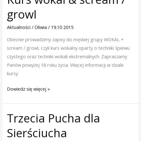
wokal
growl
&
scream
Aktualności
/
Oliwia
/
19.10 2015
/
growl
Obecnie prowadzimy zapisy do męskiej grupy WOKAL +
scream / growl, czyli kurs wokalny oparty o techniki śpiewu
czystego oraz techniki wokali ekstremalnych. Zapraszamy
Panów powyżej 18 roku życia. Więcej informacji w dziale
kursy
Dowiedz się więcej »
Trzecia Pucha dla
Trzecia
Pucha
Sierściucha
dla
Sierściucha