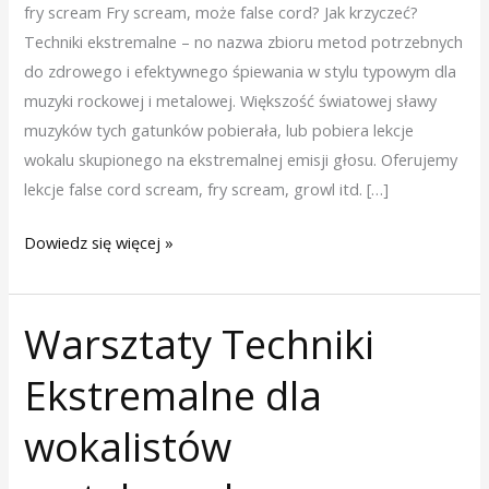
fry scream Fry scream, może false cord? Jak krzyczeć?
Techniki ekstremalne – no nazwa zbioru metod potrzebnych
do zdrowego i efektywnego śpiewania w stylu typowym dla
muzyki rockowej i metalowej. Większość światowej sławy
muzyków tych gatunków pobierała, lub pobiera lekcje
wokalu skupionego na ekstremalnej emisji głosu. Oferujemy
lekcje false cord scream, fry scream, growl itd. […]
Dowiedz się więcej »
Warsztaty Techniki
Warsztaty
Techniki
Ekstremalne dla
Ekstremalne
dla
wokalistów
wokalistów
metalowych